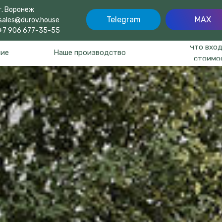
г. Воронеж
Telegram
MAX
sales@durov.house
+7 906 677-35-55
Что вход
ние
Наше производство
стоимо