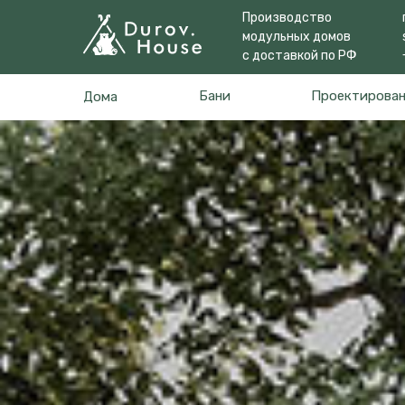
Производство
модульных домов
с доставкой по РФ
Бани
Проектирова
Дома