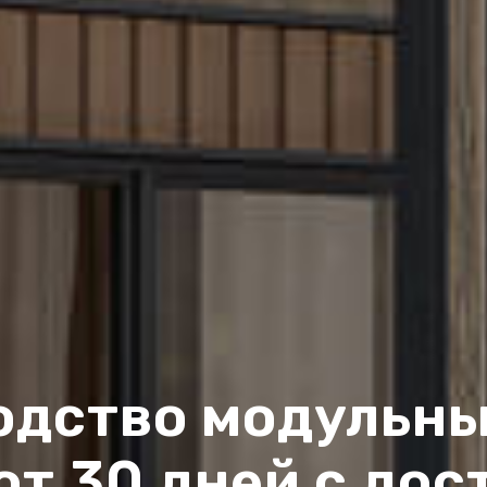
одство модульны
от 30 дней с дос