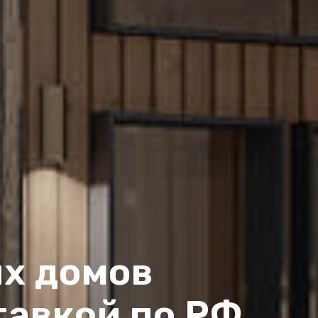
х домов
тавкой по РФ