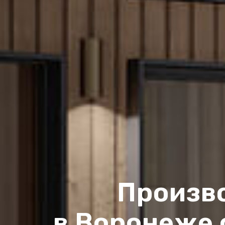
Произв
в Воронеже 