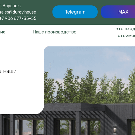
г. Воронеж
Telegram
MAX
sales@durov.house
+7 906 677-35-55
Что вход
ние
Наше производство
стоимо
а наши